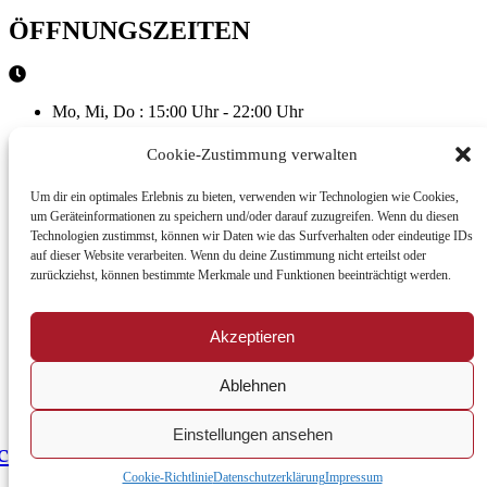
ÖFFNUNGSZEITEN
Mo, Mi, Do : 15:00 Uhr - 22:00 Uhr
Cookie-Zustimmung verwalten
Di : 17:00 - 21:30
Um dir ein optimales Erlebnis zu bieten, verwenden wir Technologien wie Cookies,
um Geräteinformationen zu speichern und/oder darauf zuzugreifen. Wenn du diesen
Technologien zustimmst, können wir Daten wie das Surfverhalten oder eindeutige IDs
auf dieser Website verarbeiten. Wenn du deine Zustimmung nicht erteilst oder
Fr - Sa : 15:00 Uhr - 23:00 Uhr
zurückziehst, können bestimmte Merkmale und Funktionen beeinträchtigt werden.
Akzeptieren
So : 15:00 Uhr - 22:00 Uhr
© 2023 Sushi Ayumi, Alle Rechte
Ablehnen
vorbehalten
Einstellungen ansehen
cebook-
Twitter
Youtube
Linkedin
f
Cookie-Richtlinie
Datenschutzerklärung
Impressum